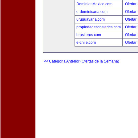
DominiosMexico.com
Ofertar
e-dominicana.com
Ofertar
uruguayana.com
Ofertar
propiedadescostarica.com
Ofertar
brasileros.com
Ofertar
e-chile.com
Ofertar
<< Categoria Anterior (Ofertas de la Semana)