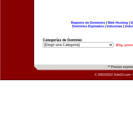
Registro de Dominios
|
Web Hosting
|
D
Dominios Expirados
|
Industrias
|
Indu
Categorías de Dominio:
[Pág. princi
** Precios expre
© 2002/2022 Solo10.com