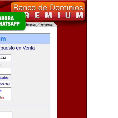
om
 puesto en Venta
.COM
m
udades
oferta!
m
tas