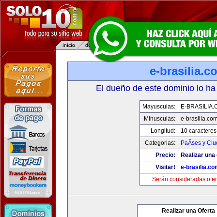
e-brasilia.c
El dueño de este dominio lo ha
Mayusculas:
E-BRASILIA
Minusculas:
e-brasilia.co
Longitud:
10 caracteres
Categorias:
PaÃ­ses y Ci
Precio:
Realizar una 
Visitar!
e-brasilia.co
Serán consideradas ofer
Realizar una Oferta