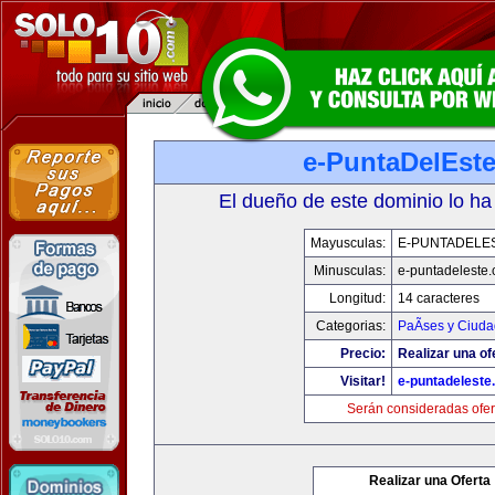
e-PuntaDelEst
El dueño de este dominio lo ha
Mayusculas:
E-PUNTADELE
Minusculas:
e-puntadeleste
Longitud:
14 caracteres
Categorias:
PaÃ­ses y Ciud
Precio:
Realizar una of
Visitar!
e-puntadeleste
Serán consideradas ofer
Realizar una Oferta