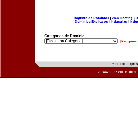
Registro de Dominios
|
Web Hosting
|
D
Dominios Expirados
|
Industrias
|
Indu
Categorías de Dominio:
[Pág. princi
** Precios expre
© 2002/2022 Solo10.com