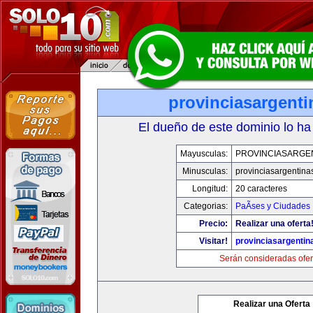
provinciasargent
El dueño de este dominio lo ha
Mayusculas:
PROVINCIASARGE
Minusculas:
provinciasargentina
Longitud:
20 caracteres
Categorias:
PaÃ­ses y Ciudades
Precio:
Realizar una oferta
Visitar!
provinciasargenti
Serán consideradas ofer
Realizar una Oferta