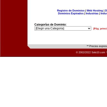
Registro de Dominios
|
Web Hosting
|
D
Dominios Expirados
|
Industrias
|
Indu
Categorías de Dominio:
[Pág. princi
** Precios expre
© 2002/2022 Solo10.com