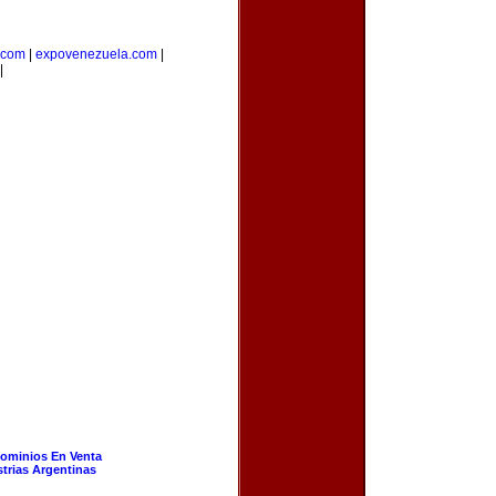
.com
|
expovenezuela.com
|
|
ominios En Venta
strias Argentinas