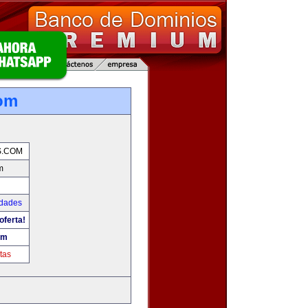
com
S.COM
m
udades
oferta!
om
tas