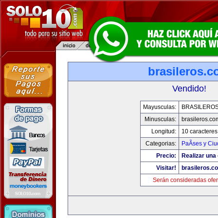
brasileros.
Vendido!
Mayusculas:
BRASILERO
Minusculas:
brasileros.co
Longitud:
10 caracteres
Categorias:
PaÃ­ses y Ci
Precio:
Realizar una 
Visitar!
brasileros.c
Serán consideradas ofer