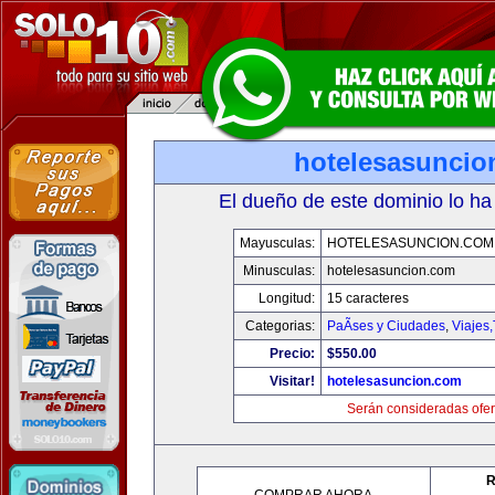
hotelesasuncio
El dueño de este dominio lo ha
Mayusculas:
HOTELESASUNCION.COM
Minusculas:
hotelesasuncion.com
Longitud:
15 caracteres
Categorias:
PaÃ­ses y Ciudades
,
Viajes
Precio:
$550.00
Visitar!
hotelesasuncion.com
Serán consideradas ofer
R