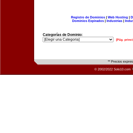
Registro de Dominios
|
Web Hosting
|
D
Dominios Expirados
|
Industrias
|
Indu
Categorías de Dominio:
[Pág. princi
** Precios expre
© 2002/2022 Solo10.com