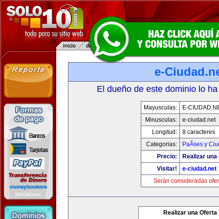
e-Ciudad.n
El dueño de este dominio lo ha
Mayusculas:
E-CIUDAD.N
Minusculas:
e-ciudad.net
Longitud:
8 caracteres
Categorias:
PaÃ­ses y Ci
Precio:
Realizar una 
Visitar!
e-ciudad.net
Serán consideradas ofer
Realizar una Oferta