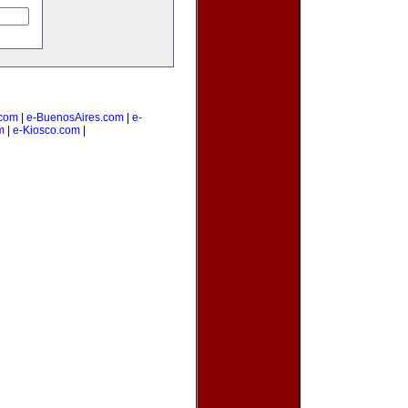
com
|
e-BuenosAires.com
|
e-
m
|
e-Kiosco.com
|