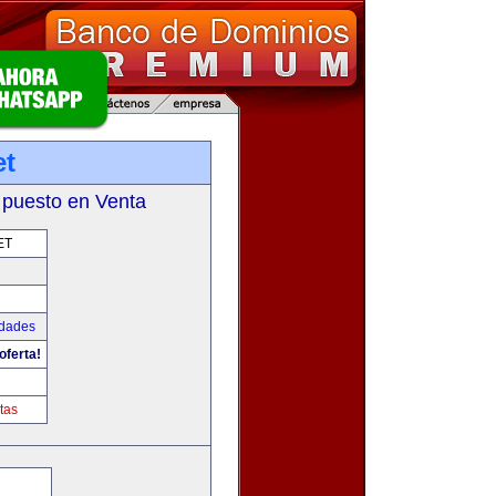
et
 puesto en Venta
ET
udades
oferta!
tas