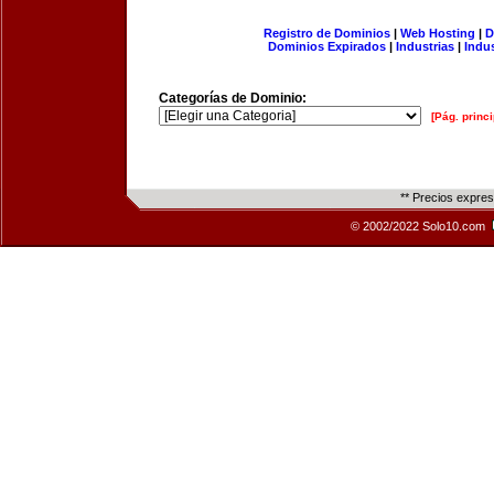
Registro de Dominios
|
Web Hosting
|
D
Dominios Expirados
|
Industrias
|
Indu
Categorías de Dominio:
[Pág. princi
** Precios expre
© 2002/2022 Solo10.com