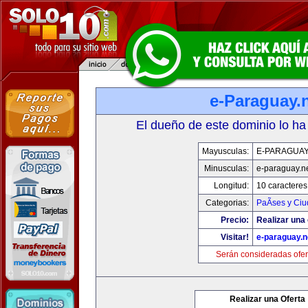
e-Paraguay.
El dueño de este dominio lo ha
Mayusculas:
E-PARAGUAY
Minusculas:
e-paraguay.n
Longitud:
10 caracteres
Categorias:
PaÃ­ses y Ci
Precio:
Realizar una 
Visitar!
e-paraguay.n
Serán consideradas ofer
Realizar una Oferta