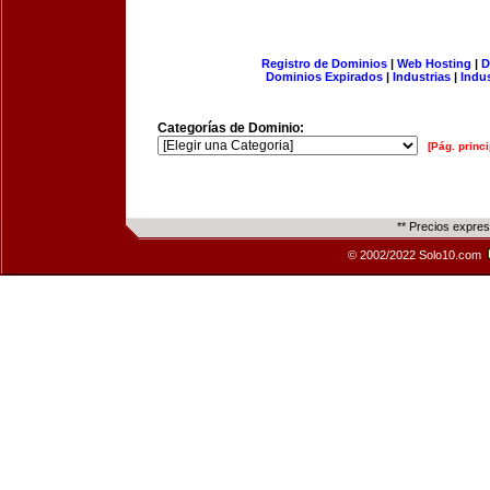
Registro de Dominios
|
Web Hosting
|
D
Dominios Expirados
|
Industrias
|
Indu
Categorías de Dominio:
[Pág. princi
** Precios expre
© 2002/2022 Solo10.com