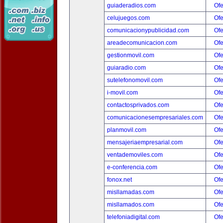
guiaderadios.com
Ofe
celujuegos.com
Ofe
comunicacionypublicidad.com
Ofe
areadecomunicacion.com
Ofe
gestionmovil.com
Ofe
guiaradio.com
Ofe
sutelefonomovil.com
Ofe
i-movil.com
Ofe
contactosprivados.com
Ofe
comunicacionesempresariales.com
Ofe
planmovil.com
Ofe
mensajeriaempresarial.com
Ofe
ventademoviles.com
Ofe
e-conferencia.com
Ofe
fonox.net
Ofe
misllamadas.com
Ofe
misllamados.com
Ofe
telefoniadigital.com
Ofe