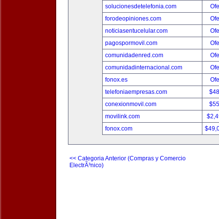
solucionesdetelefonia.com
Ofe
forodeopiniones.com
Ofe
noticiasentucelular.com
Ofe
pagospormovil.com
Ofe
comunidadenred.com
Ofe
comunidadinternacional.com
Ofe
fonox.es
Ofe
telefoniaempresas.com
$4
conexionmovil.com
$5
movilink.com
$2,
fonox.com
$49,
<< Categoria Anterior (Compras y Comercio
ElectrÃ³nico)