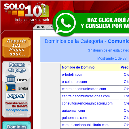
Dominios de la Categoría -
Comunica
37 dominios en esta categ
Mostrando 1 de 37
Nombre de Dominio
Prec
e-boletin.com
Ofe
e-celulares.com
Ofe
centraldecomunicacion.com
Ofe
centraldecomunicaciones.com
Ofe
consultoriaencomunicacion.com
Ofe
guiaemail.com
Ofe
guiaemails.com
Ofe
comunicacionpublicitaria.com
Ofe