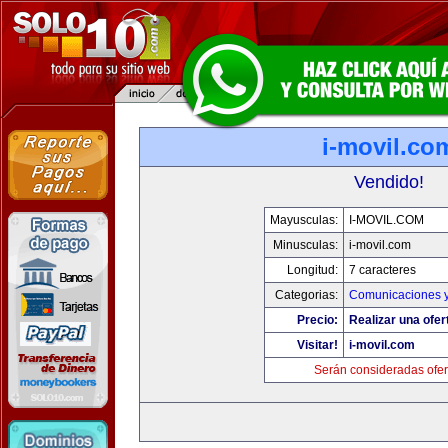
i-movil.co
Vendido!
Mayusculas:
I-MOVIL.COM
Minusculas:
i-movil.com
Longitud:
7 caracteres
Categorias:
Comunicaciones y
Precio:
Realizar una ofer
Visitar!
i-movil.com
Serán consideradas ofer