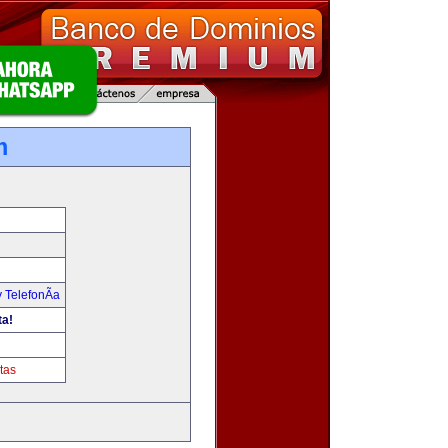
m
 TelefonÃ­a
ta!
tas