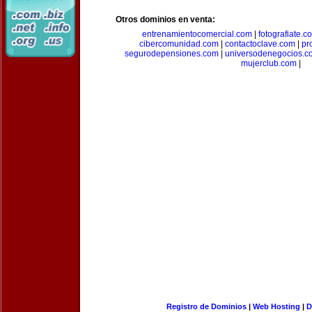
Otros dominios en venta:
entrenamientocomercial.com
|
fotografiate.c
cibercomunidad.com
|
contactoclave.com
|
pr
segurodepensiones.com
|
universodenegocios.c
mujerclub.com
|
Registro de Dominios
|
Web Hosting
|
D