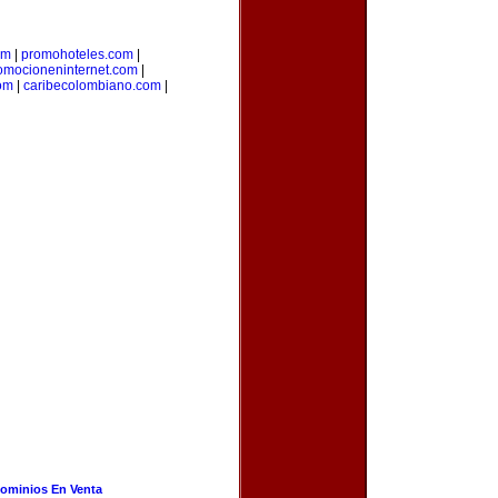
om
|
promohoteles.com
|
omocioneninternet.com
|
om
|
caribecolombiano.com
|
ominios En Venta