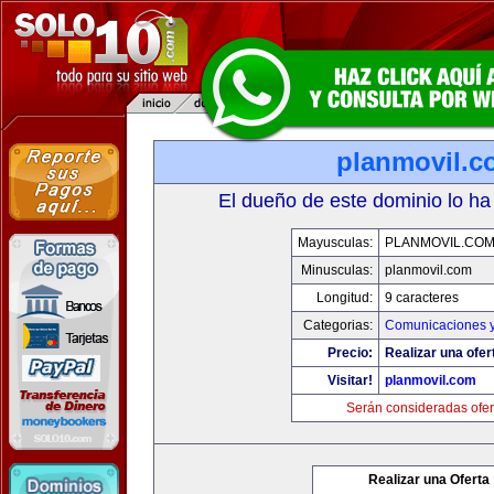
planmovil.c
El dueño de este dominio lo ha
Mayusculas:
PLANMOVIL.CO
Minusculas:
planmovil.com
Longitud:
9 caracteres
Categorias:
Comunicaciones y
Precio:
Realizar una ofer
Visitar!
planmovil.com
Serán consideradas ofer
Realizar una Oferta