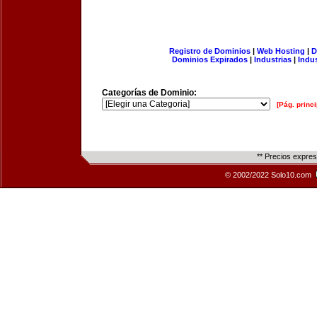
Registro de Dominios
|
Web Hosting
|
D
Dominios Expirados
|
Industrias
|
Indu
Categorías de Dominio:
[Pág. princi
** Precios expre
© 2002/2022 Solo10.com