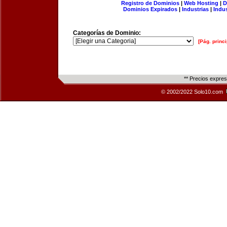
Registro de Dominios
|
Web Hosting
|
D
Dominios Expirados
|
Industrias
|
Indu
Categorías de Dominio:
[Pág. princi
** Precios expre
© 2002/2022 Solo10.com