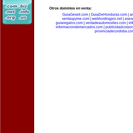
Otros dominios en venta:
GuiaGesell.com
|
GuiaDeHonduras.com
|
ar
ventaspyme.com
|
webhostingpro.net
|
ases
guiaregalos.com
|
ventadeautomoviles.com
|
in
informaciondemercados.com
|
publicidadcorpor
provinciadecordoba.co