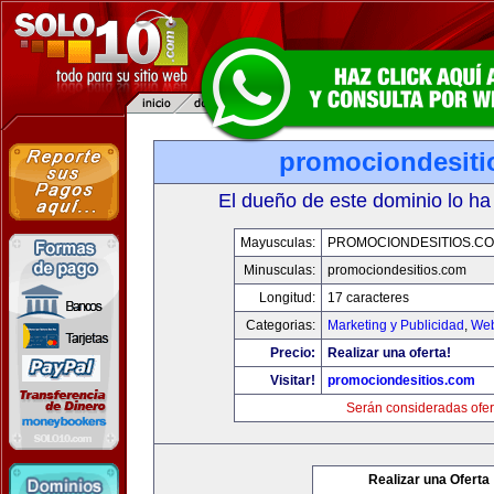
promociondesiti
El dueño de este dominio lo ha
Mayusculas:
PROMOCIONDESITIOS.C
Minusculas:
promociondesitios.com
Longitud:
17 caracteres
Categorias:
Marketing y Publicidad
,
Web
Precio:
Realizar una oferta!
Visitar!
promociondesitios.com
Serán consideradas ofer
Realizar una Oferta