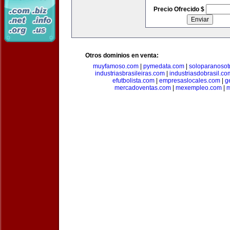
Precio Ofrecido $
Otros dominios en venta:
muyfamoso.com
|
pymedata.com
|
soloparanosot
industriasbrasileiras.com
|
industriasdobrasil.co
efutbolista.com
|
empresaslocales.com
|
g
mercadoventas.com
|
mexempleo.com
|
m