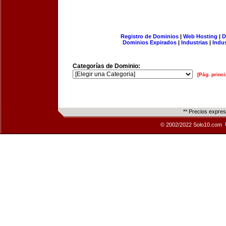
Registro de Dominios
|
Web Hosting
|
D
Dominios Expirados
|
Industrias
|
Indu
Categorías de Dominio:
[Pág. princi
** Precios expre
© 2002/2022 Solo10.com