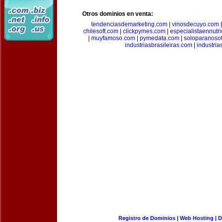
Otros dominios en venta:
tendenciasdemarketing.com
|
vinosdecuyo.com
chilesoft.com
|
clickpymes.com
|
especialistaennutr
|
muyfamoso.com
|
pymedata.com
|
soloparanoso
industriasbrasileiras.com
|
industria
Registro de Dominios
|
Web Hosting
|
D