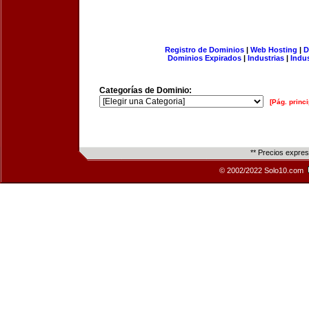
Registro de Dominios
|
Web Hosting
|
D
Dominios Expirados
|
Industrias
|
Indu
Categorías de Dominio:
[Pág. princi
** Precios expre
© 2002/2022 Solo10.com