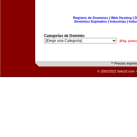
Registro de Dominios
|
Web Hosting
|
D
Dominios Expirados
|
Industrias
|
Indu
Categorías de Dominio:
[Pág. princi
** Precios expre
© 2002/2022 Solo10.com