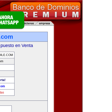
e.com
 puesto en Venta
ILE.COM
com
rta!
.com
tas