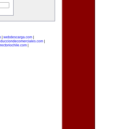
m
|
webdescarga.com
|
oducciondecomerciales.com
|
irectoriochile.com
|