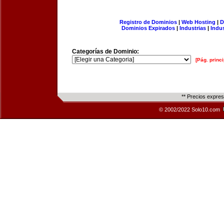
Registro de Dominios
|
Web Hosting
|
D
Dominios Expirados
|
Industrias
|
Indu
Categorías de Dominio:
[Pág. princi
** Precios expre
© 2002/2022 Solo10.com