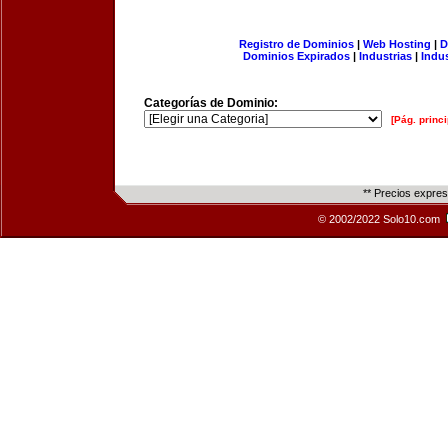
Registro de Dominios
|
Web Hosting
|
D
Dominios Expirados
|
Industrias
|
Indu
Categorías de Dominio:
[Pág. princi
** Precios expre
© 2002/2022 Solo10.com