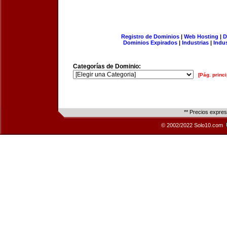
Registro de Dominios
|
Web Hosting
|
D
Dominios Expirados
|
Industrias
|
Indu
Categorías de Dominio:
[Pág. princi
** Precios expre
© 2002/2022 Solo10.com