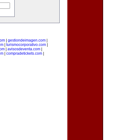
com
|
gestiondeimagen.com
|
om
|
turismocorporativo.com
|
com
|
avisosdeventa.com
|
om
|
compradetickets.com
|