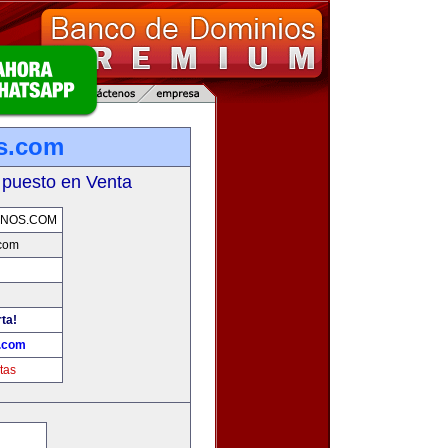
s.com
 puesto en Venta
RNOS.COM
.com
ta!
s.com
tas