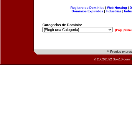
Registro de Dominios
|
Web Hosting
|
D
Dominios Expirados
|
Industrias
|
Indu
Categorías de Dominio:
[Pág. princi
** Precios expre
© 2002/2022 Solo10.com