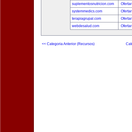
suplementosnutricion.com
Ofertar
systemmedics.com
Ofertar
terapiagrupal.com
Ofertar
webdesalud.com
Ofertar
<< Categoria Anterior (Recursos)
Cat