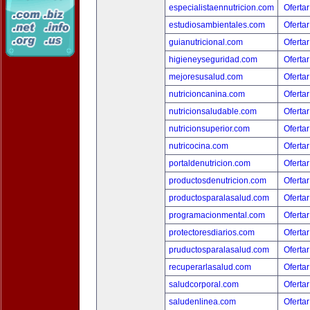
especialistaennutricion.com
Ofertar
estudiosambientales.com
Ofertar
guianutricional.com
Ofertar
higieneyseguridad.com
Ofertar
mejoresusalud.com
Ofertar
nutricioncanina.com
Ofertar
nutricionsaludable.com
Ofertar
nutricionsuperior.com
Ofertar
nutricocina.com
Ofertar
portaldenutricion.com
Ofertar
productosdenutricion.com
Ofertar
productosparalasalud.com
Ofertar
programacionmental.com
Ofertar
protectoresdiarios.com
Ofertar
pruductosparalasalud.com
Ofertar
recuperarlasalud.com
Ofertar
saludcorporal.com
Ofertar
saludenlinea.com
Ofertar